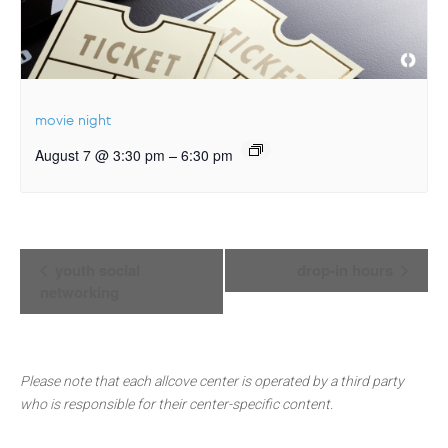
movie night
–
August 7 @ 3:30 pm
6:30 pm
Event
youth social
drop-in hours
Navigation
networking
Please note that each allcove center is operated by a third party
who is responsible for their center-specific content.