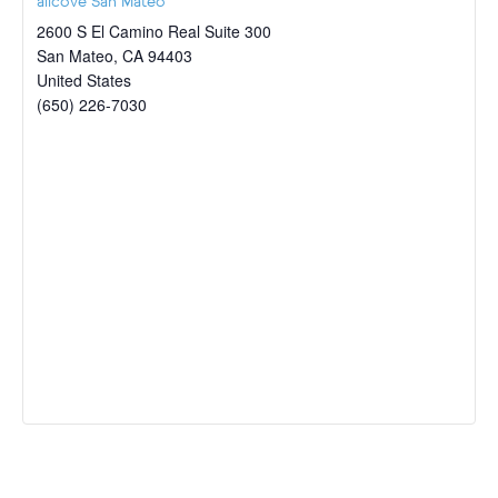
allcove San Mateo
2600 S El Camino Real Suite 300
San Mateo
,
CA
94403
United States
(650) 226-7030